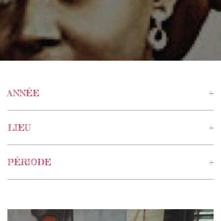
ANNÉE
1954
(1)
1960
(1)
LIEU
1967
(1)
Guadeloupe
(4)
1979
(1)
Paris
(2)
PÉRIODE
1981
(1)
Sainte-Rose
(2)
Voir plus
Jeunesse
(1)
Pointe-à-Pitre
(1)
Guinée
(1)
Voir plus