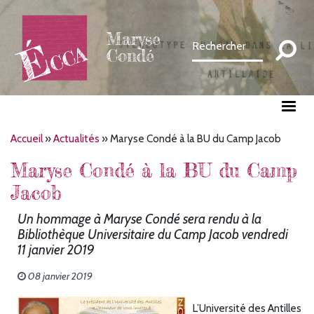
Aller
au
Maryse
contenu
Condé
principal
Fil
Accueil
Actualités
Maryse Condé à la BU du Camp Jacob
d'Ariane
Maryse Condé à la BU du Camp
Jacob
Un hommage à Maryse Condé sera rendu à la
Bibliothèque Universitaire du Camp Jacob vendredi
11 janvier 2019
08 janvier 2019
L’Université des Antilles