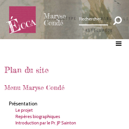
Aller
au
Maryse
contenu
Condé
principal
Plan du site
Menu Maryse Condé
Présentation
Le projet
Repères biographiques
Introduction par le Pr. JP Sainton