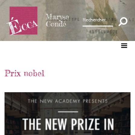
Aller
au
Maryse
contenu
Condé
principal
Prix nobel