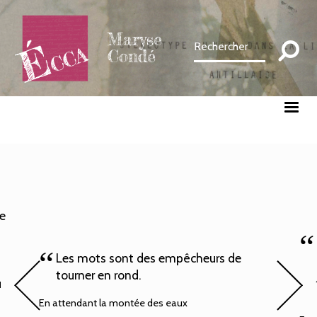
Aller
au
Maryse
contenu
Condé
principal
le
Les mots sont des empêcheurs de
tourner en rond.
u
En attendant la montée des eaux