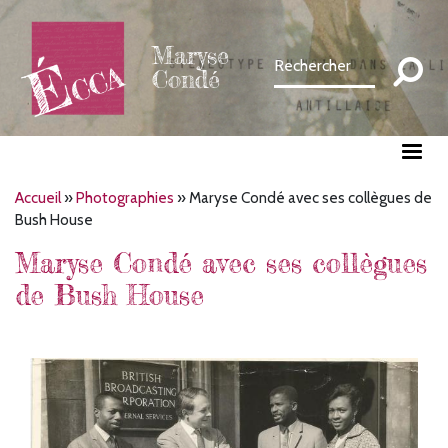
Aller
au
Maryse
contenu
Condé
principal
Fil
Accueil
Photographies
Maryse Condé avec ses collègues de
Bush House
d'Ariane
Maryse Condé avec ses collègues
de Bush House