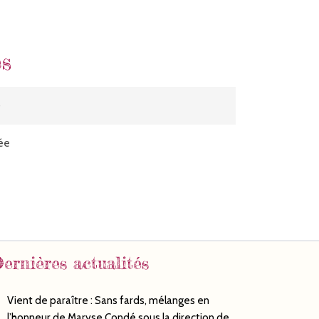
es
0
ée
ernières actualités
Vient de paraître : Sans fards, mélanges en
l’honneur de Maryse Condé sous la direction de