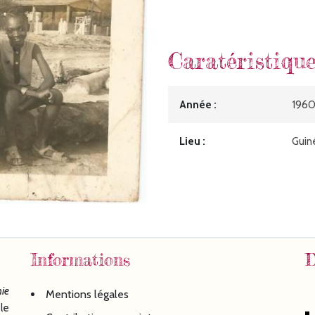
Caratéristiqu
Année
196
Lieu
Guin
Informations
D
ie
Mentions légales
le