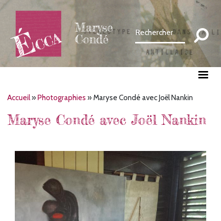
Aller
au
Maryse
contenu
Condé
principal
Fil
Accueil
Photographies
Maryse Condé avec Joël Nankin
d'Ariane
Maryse Condé avec Joël Nankin