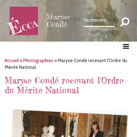
Aller
au
Maryse
contenu
Condé
principal
Fil
Accueil
Photographies
Maryse Condé recevant l'Ordre du
Mérite National
d'Ariane
Maryse Condé recevant l'Ordre
du Mérite National