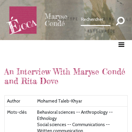
Aller
au
Maryse
contenu
Condé
principal
An Interview With Maryse Condé
and Rita Dove
Author
Mohamed Taleb-Khyar
Mots-clés
Behavioral sciences -- Anthropology --
Ethnology
Social sciences -- Communications --
Written communication