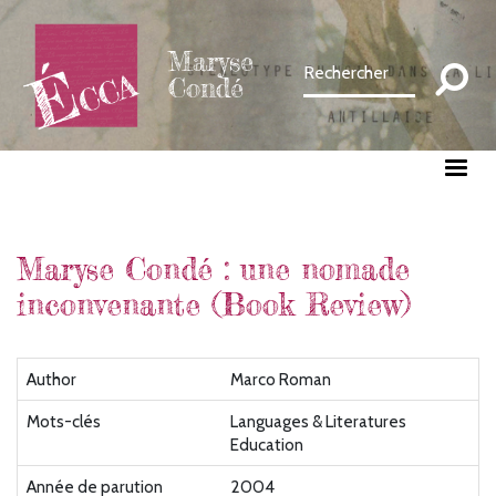
Aller
au
Maryse
contenu
Condé
principal
Maryse Condé : une nomade
inconvenante (Book Review)
Author
Marco Roman
Mots-clés
Languages & Literatures
Education
Année de parution
2004