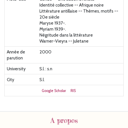
Identité collective -- Afrique noire
Littérature antillaise -- Thèmes, motifs --
20e siècle
Maryse 1937-.
Myriam 1939-.
Négritude dans la littérature
Warner-Vieyra -- Juletane
Année de
2000
parution
University
S.l. : s.n
City
S.l.
Google Scholar
RIS
A propos