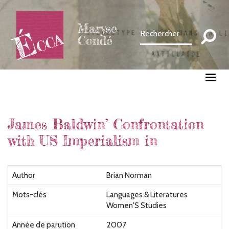
Aller
au
Maryse
contenu
Condé
principal
James Baldwin’ Confrontation
with US Imperialism in
Author
Brian Norman
Mots-clés
Languages & Literatures
Women'S Studies
Année de parution
2007