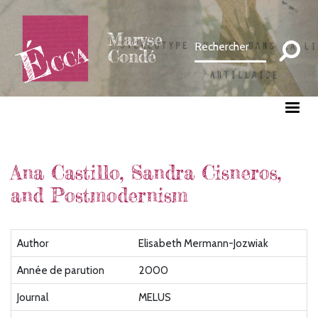
Aller
au
Maryse
contenu
Condé
principal
Ana Castillo, Sandra Cisneros,
and Postmodernism
Author
Elisabeth Mermann-Jozwiak
Année de parution
2000
Journal
MELUS