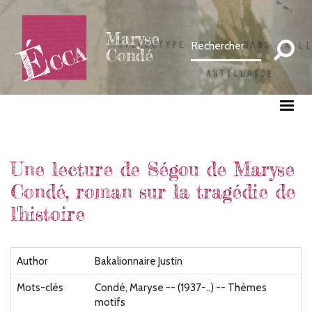
Aller
au
Maryse
contenu
Condé
principal
Une lecture de Ségou de Maryse
Condé, roman sur la tragédie de
l'histoire
Author
Bakalionnaire Justin
Mots-clés
Condé, Maryse -- (1937-..) -- Thèmes
motifs