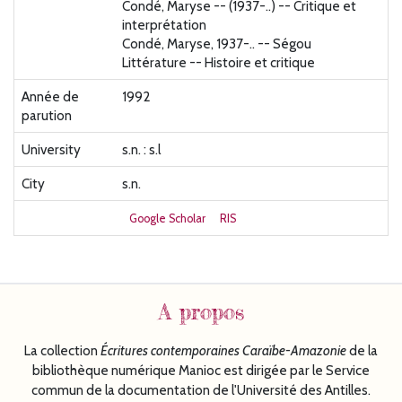
Condé, Maryse -- (1937-..) -- Critique et
interprétation
Condé, Maryse, 1937-.. -- Ségou
Littérature -- Histoire et critique
Année de
1992
parution
University
s.n. : s.l
City
s.n.
Google Scholar
RIS
A propos
La collection
Écritures
contemporaines Caraïbe-Amazonie
de la
bibliothèque numérique Manioc est dirigée par le Service
commun de la documentation de l'Université des Antilles.