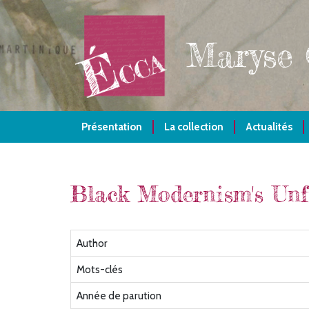
Aller
au
contenu
Maryse
principal
Présentation
La collection
Actualités
Black Modernism's Unf
Author
Mots-clés
Année de parution