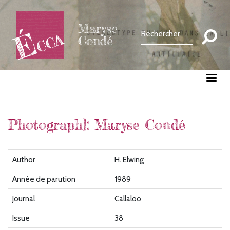
Aller
au
Maryse
contenu
Condé
principal
Photograph]: Maryse Condé
Author
H. Elwing
Année de parution
1989
Journal
Callaloo
Issue
38