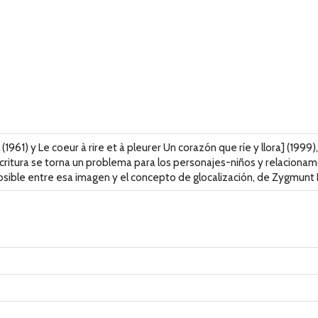
 (1961) y Le coeur à rire et à pleurer Un corazón que ríe y llora] (19
tura se torna un problema para los personajes-niños y relacionamos
posible entre esa imagen y el concepto de glocalización, de Zygmun