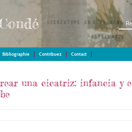
 Condé
Bibliographie
Contribuez
Contact
crear una cicatriz: infancia y 
ibe