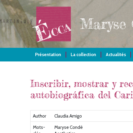
Aller
au
contenu
Maryse
principal
Présentation
La collection
Actualités
Inscribir, mostrar y re
autobiográfica del Car
Author
Claudia Amigo
Mots-
Maryse Condé