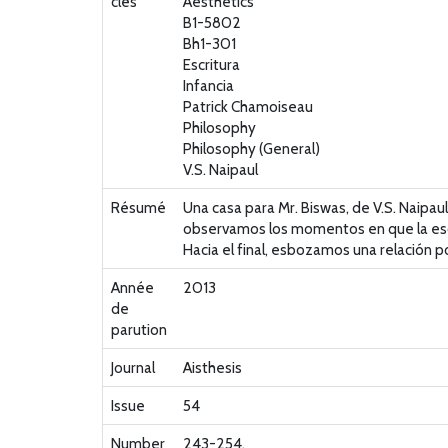
clés
Aesthetics
B1-5802
Bh1-301
Escritura
Infancia
Patrick Chamoiseau
Philosophy
Philosophy (General)
V.S. Naipaul
Résumé
Una casa para Mr. Biswas, de V.S. Naipaul
observamos los momentos en que la escri
Hacia el final, esbozamos una relación 
Année
2013
de
parution
Journal
Aisthesis
Issue
54
Number
243-254,