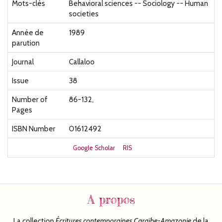
Mots-clés
Behavioral sciences -- Sociology -- Human
societies
Année de
1989
parution
Journal
Callaloo
Issue
38
Number of
86-132,
Pages
ISBN Number
01612492
Google Scholar
RIS
A propos
La collection
Écritures
contemporaines Caraïbe-Amazonie
de la