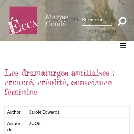
Aller
au
Maryse
contenu
Condé
principal
Les dramaturges antillaises :
cruauté, créolité, conscience
féminine
Author
Carole Edwards
Année
2008
de