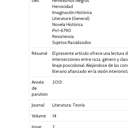
clés
Feminismos Negros
Heroicidad
Imaginación Histórica
Literature (General)
Novela Histórica
Pn1-6790
Resistencia
Sujetos Racializados
Résumé
El presente artículo ofrece una lectura 
intersecciones entre raza, género y clas
linaje poscolonial. Alejándose de las con
literario afianzado en la visión interior
Année
2013
de
parution
Journal
Literatura: Teoría
Volume
14
Issue
2