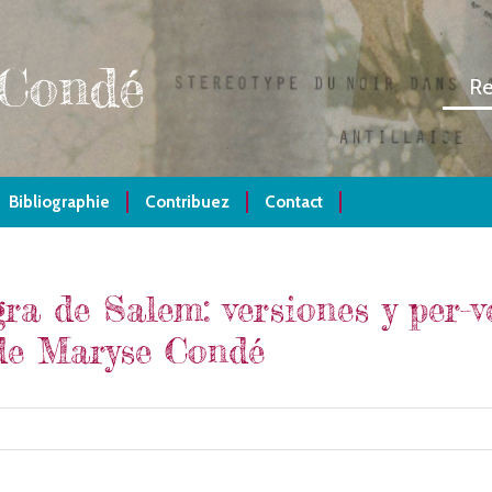
 Condé
Bibliographie
Contribuez
Contact
gra de Salem: versiones y per-v
 de Maryse Condé