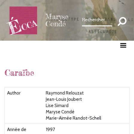
Aller
au
Maryse
contenu
Condé
principal
Caraïbe
Author
Raymond Relouzat
Jean-Louis Joubert
Lise Simard
Maryse Condé
Marie-Aimée Randot-Schell
Année de
1997