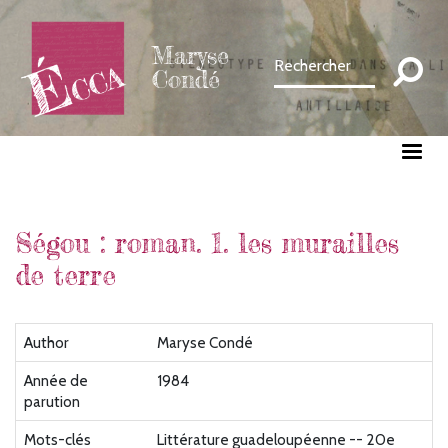
Aller
au
Maryse
contenu
Condé
principal
Ségou : roman. 1. les murailles
de terre
Author
Maryse Condé
Année de
1984
parution
Mots-clés
Littérature guadeloupéenne -- 20e