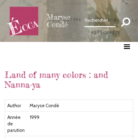
Aller
au
Maryse
contenu
Condé
principal
Land of many colors : and
Nanna-ya
Author
Maryse Condé
Année
1999
de
parution