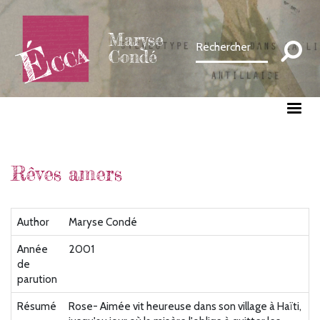
Aller
au
Maryse
contenu
Condé
principal
Rêves amers
Author
Maryse Condé
Année
2001
de
parution
Résumé
Rose- Aimée vit heureuse dans son village à Haïti,