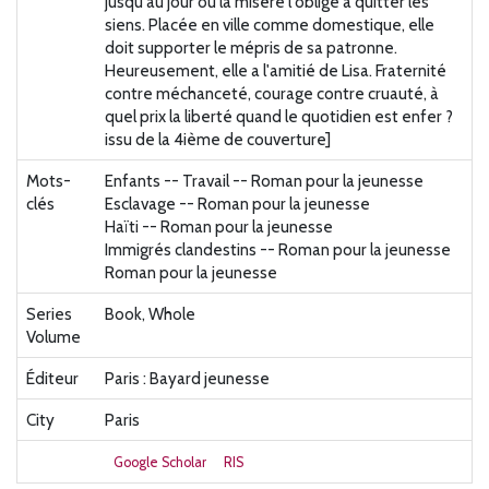
jusqu'au jour où la misère l'oblige à quitter les
siens. Placée en ville comme domestique, elle
doit supporter le mépris de sa patronne.
Heureusement, elle a l'amitié de Lisa. Fraternité
contre méchanceté, courage contre cruauté, à
quel prix la liberté quand le quotidien est enfer ?
issu de la 4ième de couverture]
Mots-
Enfants -- Travail -- Roman pour la jeunesse
clés
Esclavage -- Roman pour la jeunesse
Haïti -- Roman pour la jeunesse
Immigrés clandestins -- Roman pour la jeunesse
Roman pour la jeunesse
Series
Book, Whole
Volume
Éditeur
Paris : Bayard jeunesse
City
Paris
Google Scholar
RIS