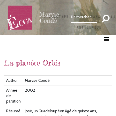
Aller
au
Maryse
contenu
Condé
principal
La planète Orbis
Author
Maryse Condé
Année
2002
de
parution
Résumé
José, un Guadeloupéen âgé de quinze ans,