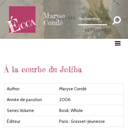
Aller
au
Maryse
contenu
Condé
principal
À la courbe du Joliba
Author
Maryse Condé
Année de parution
2006
Series Volume
Book, Whole
Éditeur
Paris : Grasset-Jeunesse