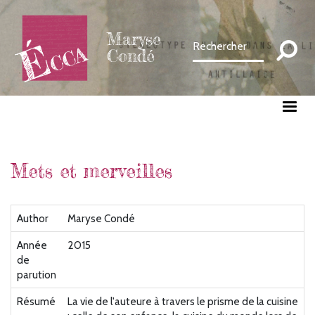
Aller
au
Maryse
contenu
Condé
principal
Mets et merveilles
Author
Maryse Condé
Année
2015
de
parution
Résumé
La vie de l'auteure à travers le prisme de la cuisine