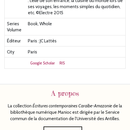
: celle de son enfance, la cuisine du monde lors de
ses voyages, les moments simples du quotidien,
etc. ©Electre 2015
Series
Book, Whole
Volume
Éditeur
Paris : JC Lattès
City
Paris
Google Scholar
RIS
A propos
La collection
Écritures
contemporaines Caraïbe-Amazonie
de la
bibliothèque numérique Manioc est dirigée par le Service
commun de la documentation de l'Université des Antilles.