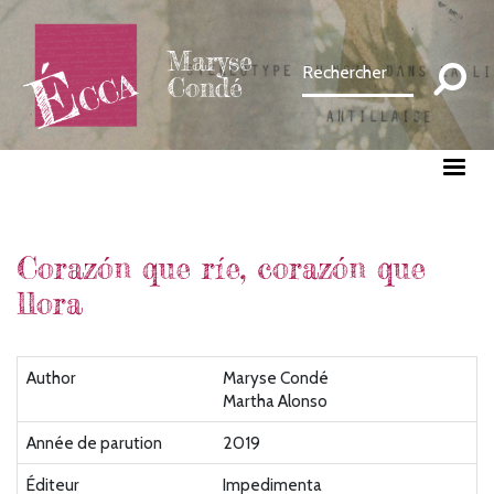
Aller
au
Maryse
contenu
Condé
principal
Corazón que ríe, corazón que
llora
Author
Maryse Condé
Martha Alonso
Année de parution
2019
Éditeur
Impedimenta