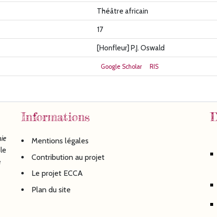
Théâtre africain
17
[Honfleur] P.J. Oswald
Google Scholar
RIS
Informations
D
ie
Mentions légales
le
Contribution au projet
é
Le projet ECCA
Plan du site