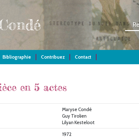
 Condé
Bibliographie
Contribuez
Contact
ièce en 5 actes
Maryse Condé
Guy Tirolien
Lilyan Kesteloot
1972