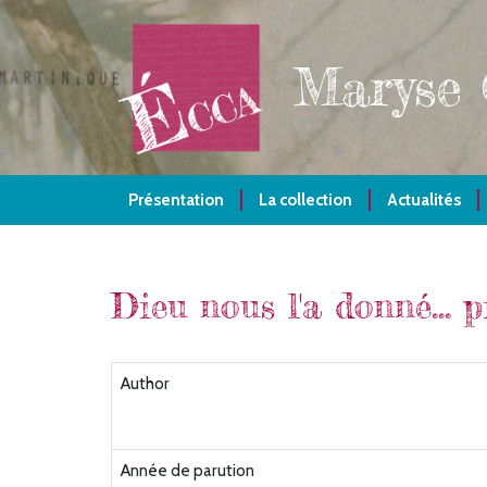
Aller
au
contenu
Maryse
principal
Présentation
La collection
Actualités
Dieu nous l'a donné... p
Author
Année de parution