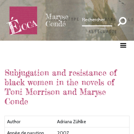
Aller
au
Maryse
contenu
Condé
principal
Subjugation and resistance of
black women in the novels of
Toni Morrison and Maryse
Conde
Author
Adriana Zühlke
Année de parution
2007